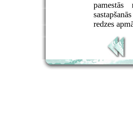
pamestās 
sastapšanās
redzes apmā