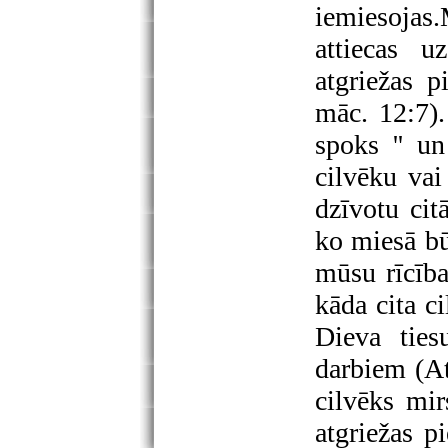
iemiesojas
attiecas 
atgriežas p
māc. 12:7)
spoks '' un
cilvēku vai
dzīvotu citā
ko miesā būd
mūsu rīcība
kāda cita c
Dieva ties
darbiem (At
cilvēks mir
atgriežas p