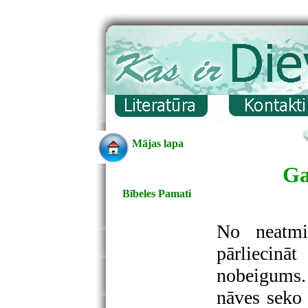
Mājas lapa
Ga
Bībeles Pamati
No neatmi
pārliecinā
nobeigums.
nāves seko 