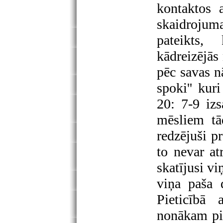
kontaktos 
skaidrojum
pateikts,
kādreizējās
pēc savas nā
spoki'' kuri
20: 7-9 izs
mēsliem tā
redzējuši pr
to nevar at
skatījusi v
viņa paša d
Pieticībā
nonākam pie